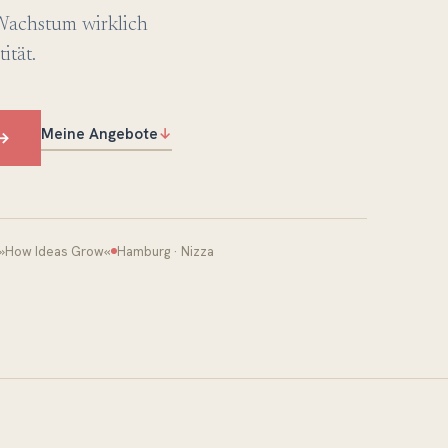
Wachstum wirklich
ität.
Meine Angebote
↓
→
 »How Ideas Grow«
Hamburg · Nizza