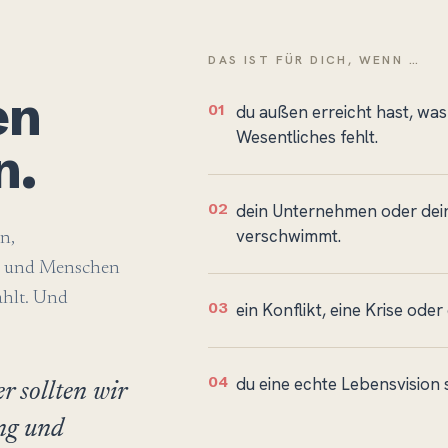
DAS IST FÜR DICH, WENN …
en
01
du außen erreicht hast, was
Wesentliches fehlt.
n.
02
dein Unternehmen oder dein
verschwimmt.
n,
 — und Menschen
ählt. Und
03
ein Konflikt, eine Krise ode
04
du eine echte Lebensvision 
 sollten wir
ung und