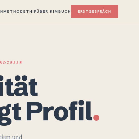
EN
METHODE
THIP
ÜBER KIM
BUCH
ERSTGESPRÄCH
PROZESSE
ität
t Profil
.
arken und