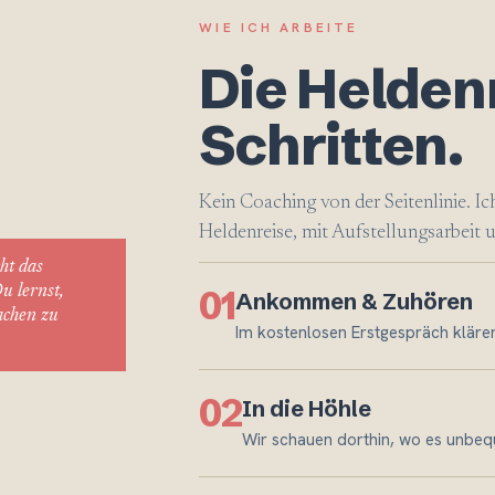
WIE ICH ARBEITE
Die Heldenr
Schritten.
Kein Coaching von der Seitenlinie. I
Heldenreise, mit Aufstellungsarbeit
ht das
u lernst,
01
Ankommen & Zuhören
achen zu
Im kostenlosen Erstgespräch klären
02
In die Höhle
Wir schauen dorthin, wo es unbequ